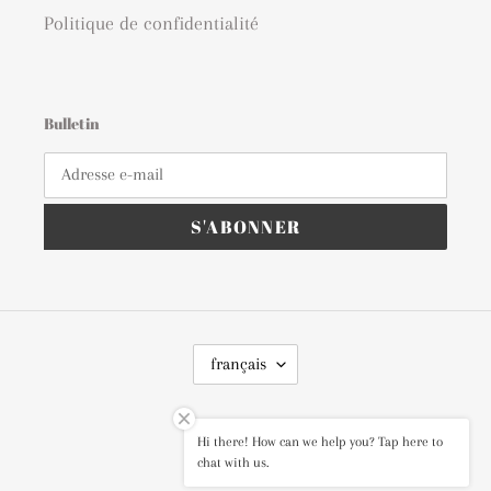
Politique de confidentialité
Bulletin
S'ABONNER
L
français
A
N
G
Instagram
U
Hi there! How can we help you? Tap here to
E
chat with us.