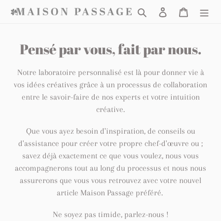
Aller
Chercher
Connexion
Chariot
au
contenu
C
Pensé par vous, fait par nous.
o
Notre laboratoire personnalisé est là pour donner vie à
l
vos idées créatives grâce à un processus de collaboration
l
entre le savoir-faire de nos experts et votre intuition
e
créative.
c
Que vous ayez besoin d'inspiration, de conseils ou
t
d'assistance pour créer votre propre chef-d'œuvre ou ;
savez déjà exactement ce que vous voulez, nous vous
i
accompagnerons tout au long du processus et nous nous
o
assurerons que vous vous retrouvez avec votre nouvel
n
article Maison Passage préféré.
:
Ne soyez pas timide, parlez-nous !